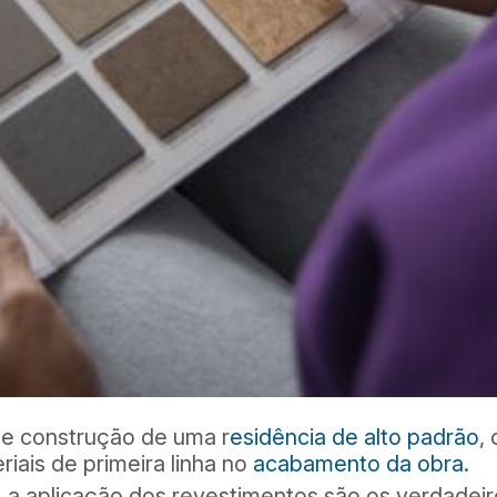
e construção de uma r
esidência de alto padrão
,
riais de primeira linha no
acabamento da obra
.
, a aplicação dos revestimentos são os verdadei