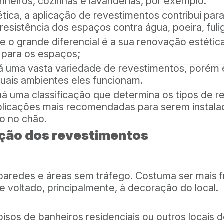
heiros, cozinhas e lavanderias, por exemplo.
ética, a aplicação de revestimentos contribui par
 resistência dos espaços contra água, poeira, ful
e o grande diferencial é a sua renovação estétic
s para os espaços;
 uma vasta variedade de revestimentos, porém 
uais ambientes eles funcionam.
á uma classificação que determina os tipos de r
plicações mais recomendadas para serem instalad
o no chão.
ação dos revestimentos
paredes e áreas sem tráfego. Costuma ser mais fr
e voltado, principalmente, à decoração do local.
pisos de banheiros residenciais ou outros locais 