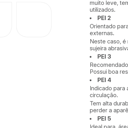
muito leve, te
utilizados.
PEI 2
Orientado para
externas.
Neste caso, é
sujeira abrasiv
PEI 3
Recomendado p
Possui boa res
PEI 4
Indicado para 
circulação.
Tem alta durab
perder a aparê
PEI 5
Ideal para ár