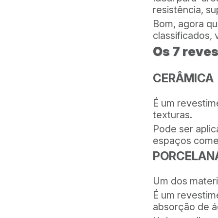
resistência, s
Bom, agora qu
classificados,
Os 7 reve
CERÂMICA
É um revestime
texturas.
Pode ser aplic
espaços comer
PORCELAN
Um dos materia
É um revestim
absorção de á