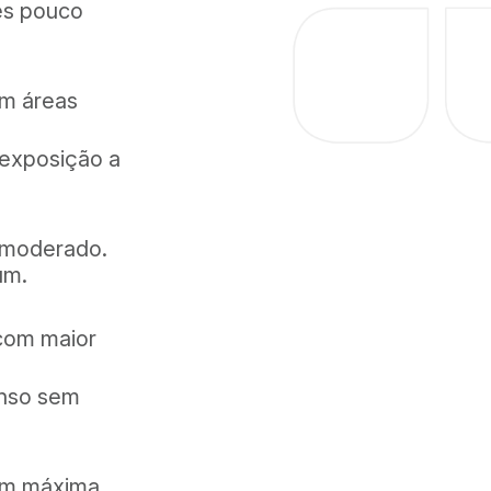
tes pouco
om áreas
 exposição a
o moderado.
um.
 com maior
enso sem
Tem máxima