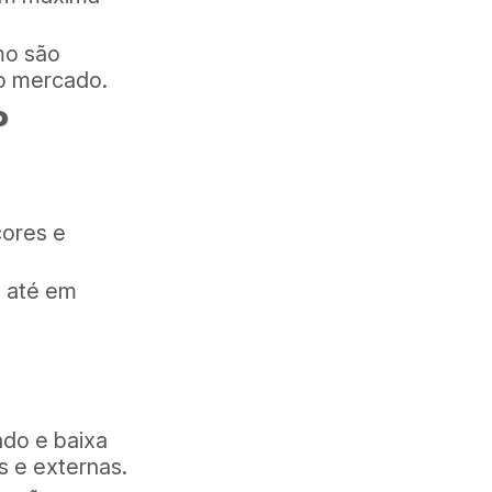
mo são
no mercado.
o
cores e
e até em
ado e baixa
s e externas.