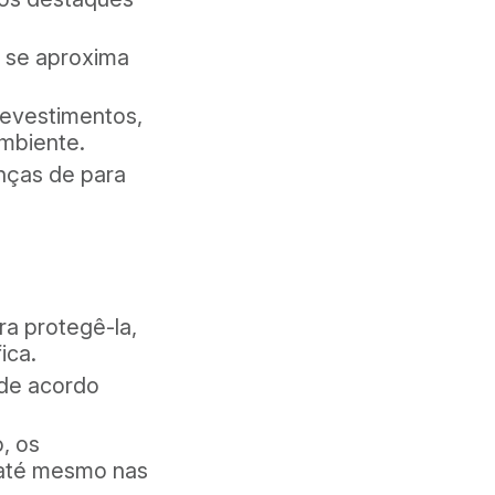
e se aproxima
evestimentos,
ambiente.
nças de para
ra protegê-la,
ica.
 de acordo
, os
 até mesmo nas