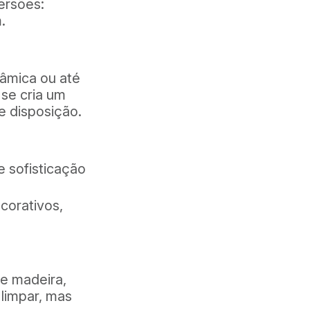
ersões:
.
râmica ou até
 se cria um
e disposição.
e sofisticação
corativos,
e madeira,
 limpar, mas