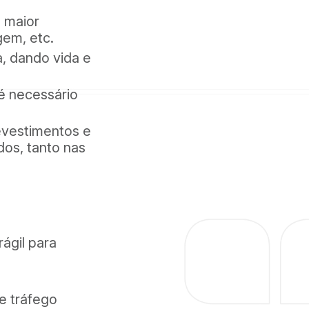
a maior
igem, etc.
a, dando vida e
é necessário
evestimentos e
os, tanto nas
ágil para
de tráfego