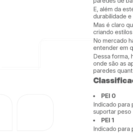
paredes de ban
E, além da est
durabilidade e
Mas é claro qu
criando estilo
No mercado há
entender em q
Dessa forma, h
onde são as a
paredes quant
Classific
PEI 0
Indicado para 
suportar peso 
PEI 1
Indicado para 